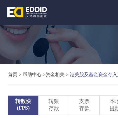
首页
业务介绍
首页 >
帮助中心 >
资金相关 >
港美股及基金资金存入
转数快
转账
支票
本
软件下载
(FPS)
存款
存款
提