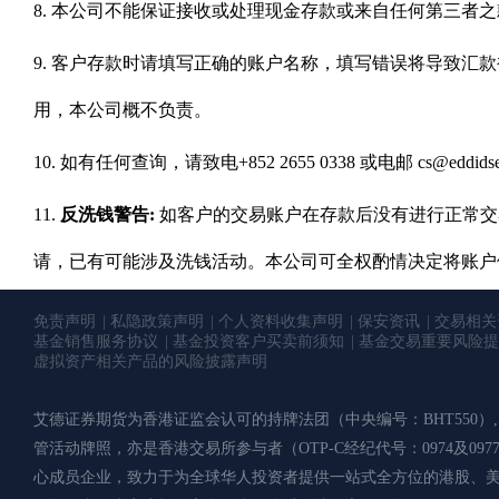
8. 本公司不能保证接收或处理现金存款或来自任何第三者
9. 客户存款时请填写正确的账户名称，填写错误将导致汇
用，本公司概不负责。
10. 如有任何查询，请致电+852 2655 0338 或电邮 cs@eddi
11.
反洗钱警告:
如客户的交易账户在存款后没有进行正常交
请，已有可能涉及洗钱活动。本公司可全权酌情决定将账户
免责声明
私隐政策声明
个人资料收集声明
保安资讯
交易相关
基金销售服务协议
基金投资客户买卖前须知
基金交易重要风险提
虚拟资产相关产品的风险披露声明
艾德证券期货为香港证监会认可的持牌法团（中央编号：BHT550）, 持有第
管活动牌照，亦是香港交易所参与者（OTP-C经纪代号：0974及09
心成员企业，致力于为全球华人投资者提供一站式全方位的港股、