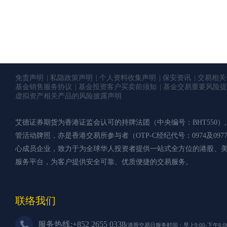
免责声明
私隐政策声明
个人资料收集声明
保安资讯
交易相关
基金销售服务协议
基金投资客户买卖前须知
基金交易重要风险提
虚拟资产相关产品的风险披露声明
艾德证券期货为香港证监会认可的持牌法团（中央编号：BHT550）, 持有第
管活动牌照，亦是香港交易所参与者（OTP-C经纪代号：0974及09
心成员企业，致力于为全球华人投资者提供一站式全方位的港股、
服务平台，为客户提供安全可靠、优质便捷的交易服务。
联络我们
服务热线:+852 2655 0338
(港股交易日服务时间：早上9:00-下午6:00