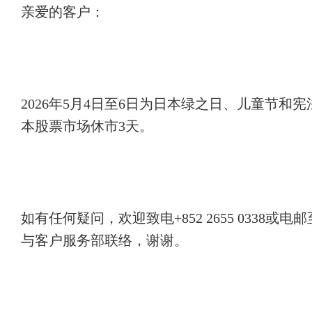
亲爱的客户：
帮助中心
202
6
年
5
月
4
日至
6
日为日本绿之日、儿童节和宪
关于我们
本股票市场休市
3
天。
如有任何疑问，欢迎致电
+852
2655
03
3
8
或电邮
与客户服务部联络，谢谢。